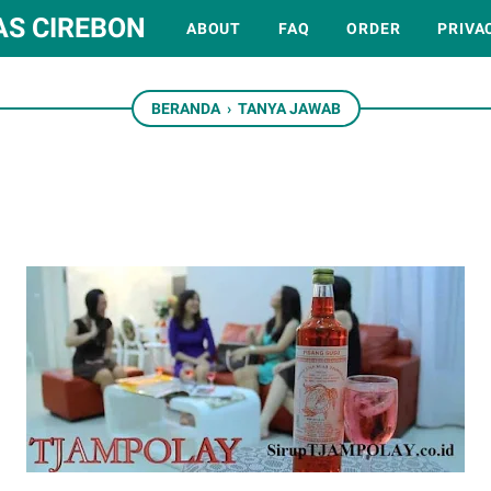
AS CIREBON
ABOUT
FAQ
ORDER
PRIVA
BERANDA
›
TANYA JAWAB