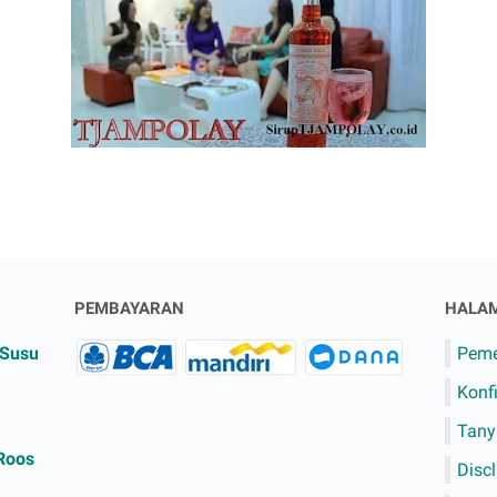
PEMBAYARAN
HALA
 Susu
Pem
Konf
Tany
Roos
Disc