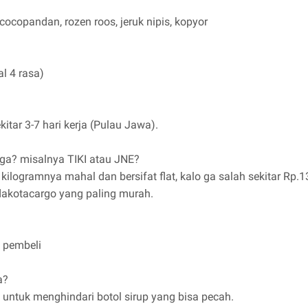
cocopandan, rozen roos, jeruk nipis, kopyor
l 4 rasa)
kitar 3-7 hari kerja (Pulau Jawa).
 ga? misalnya TIKI atau JNE?
ilogramnya mahal dan bersifat flat, kalo ga salah sekitar Rp.13.
dakotacargo yang paling murah.
 pembeli
a?
 untuk menghindari botol sirup yang bisa pecah.